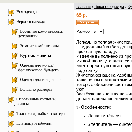
Главная
/
Верхняя одежда
/
Ку
Вся одежда
65 р.
Верхняя одежда
Весенние комбинезоны,
Размер:
дождевики
Лёгкая, но тёплая жилетка
Зимние комбинезоны
— идеальный выбор для пр
прохладную погоду.
Куртки, жилеты
Изделие выполнено из про
мягкой ткани, утеплено си
Одежда для мопса/
имеет приятную флисовую
французского бульдога
подкладку.
Жилетка оснащена удобн
капюшоном и манжетами из
Одежда для такс, корги
которые обеспечивают ком
уют.
Большие размеры
Застёжка на кнопках по жи
делает надевание лёгким 
Спортивные костюмы,
джинсы
✨
Особенности:
Толстовки, майки, свитера
Лёгкая и тёплая
Платьица и юбочки
Утеплитель — синте