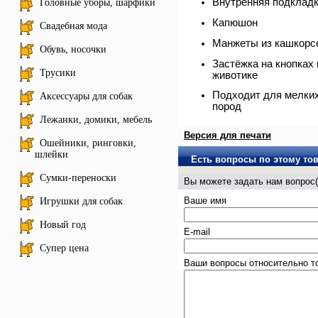
Внутренняя подкладк
Головные уборы, шарфики
Капюшон
Свадебная мода
Манжеты из кашкорс
Обувь, носочки
Застёжка на кнопках 
Трусики
животике
Подходит для мелких
Аксессуары для собак
пород
Лежанки, домики, мебель
Версия для печати
Ошейники, ринговки,
шлейки
Есть вопросы по этому то
Сумки-переноски
Вы можете задать нам вопро
Ваше имя
Игрушки для собак
Новый год
E-mail
Супер цена
Ваши вопросы относительно т