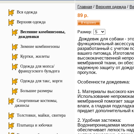
Главная
/
Верхняя одежда
/
Ве
Вся одежда
89 р.
Верхняя одежда
Весенние комбинезоны,
Размер:
дождевики
Дождевик для собаки - эт
функциональный аксессуа
Зимние комбинезоны
разработанный с учетом п
вашего питомца. Изготовл
Куртки, жилеты
высококачественной непр
мембранной ткани, он обе
Одежда для мопса/
надежную защиту от дождя
французского бульдога
прогулок.
Одежда для такс, корги
Особенности дождевика:
Большие размеры
1. Материалы высокого кач
Использование непромока
Спортивные костюмы,
мембранной помогает защи
джинсы
влаги, а гладкая подкладка
придает дополнительный к
Толстовки, майки, свитера
2. Удобная застежка:
Водонипроницаемая молни
Платьица и юбочки
обеспечивает легкость над