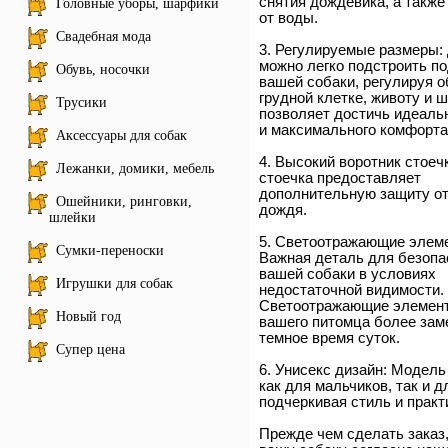
снятия дождевика, а такж
Головные уборы, шарфики
от воды.
Свадебная мода
3. Регулируемые размеры:
можно легко подстроить п
Обувь, носочки
вашей собаки, регулируя 
грудной клетке, животу и ш
Трусики
позволяет достичь идеаль
и максимального комфорта
Аксессуары для собак
4. Высокий воротник стоеч
Лежанки, домики, мебель
стоечка предоставляет
дополнительную защиту от
Ошейники, ринговки,
дождя.
шлейки
5. Светоотражающие элем
Сумки-переноски
Важная деталь для безопа
вашей собаки в условиях
Игрушки для собак
недостаточной видимости.
Светоотражающие элемен
Новый год
вашего питомца более зам
темное время суток.
Супер цена
6. Унисекс дизайн: Модель
как для мальчиков, так и д
подчеркивая стиль и практ
Прежде чем сделать заказ,