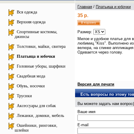
Главная
/
Платьица и юбочки
Вся одежда
35 р.
Верхняя одежда
Спортивные костюмы,
Размер:
джинсы
Милое и удобное платье для 
любимиц "Kiss". Выполнено из
Толстовки, майки, свитера
велюра, на спинке аппликация 
Одевается через голову.
Платьица и юбочки
Головные уборы, шарфики
Свадебная мода
Версия для печати
Обувь, носочки
Есть вопросы по этому то
Трусики
Вы можете задать нам вопро
Аксессуары для собак
Ваше имя
Лежанки, домики, мебель
E-mail
Ошейники, ринговки,
шлейки