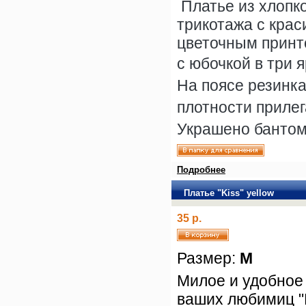
Платье из хлопк
трикотажа с кра
цветочным принт
с юбочкой в три я
На поясе резинка
плотности прилег
Украшено бантом
Подробнее
Платье "Kiss" yellow
35 р.
Размер:
M
Милое и удобное
ваших любимиц "K