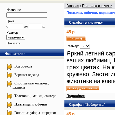
Главная
/
Платьица и юбочки
Название
Платьица, юбочки, сарафанч
Цена
Сарафан в клеточку
от
до
р.
45 р.
Размер
Показать
Размер:
Яркий летний са
Наш каталог
ваших любимиц. 
трех цветах. На 
Вся одежда
кружево. Застеги
Верхняя одежда
животике на клеп
Спортивные костюмы,
джинсы
Толстовки, майки, свитера
Подробнее
Платьица и юбочки
Сарафан "Звёздочка"
Головные уборы, шарфики
45 р.