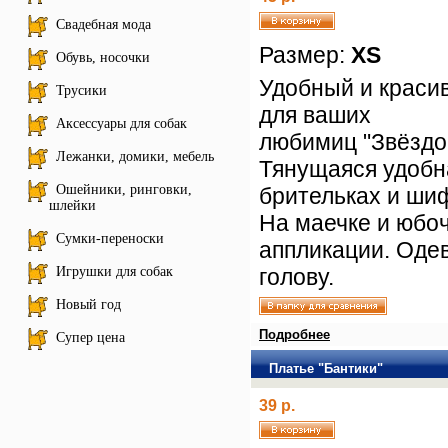
Свадебная мода
Размер:
XS
Обувь, носочки
Удобный и краси
Трусики
для ваших
Аксессуары для собак
любимиц "Звёздо
Лежанки, домики, мебель
Тянущаяся удобн
Ошейники, ринговки,
брительках и ши
шлейки
На маечке и юбо
Сумки-переноски
аппликации. Оде
Игрушки для собак
голову.
Новый год
Подробнее
Супер цена
Платье "Бантики"
39 р.