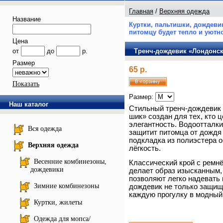
Главная
/
Верхняя одежда
Название
Куртки, пальтишки, дождеви
питомцу будет тепло и уютно
Цена
от
до
р.
Тренч-дождевик «Лондонс
Размер
65 р.
Показать
Размер:
Наш каталог
Стильный тренч-дождевик 
шик» создан для тех, кто ц
элегантность. Водоотталк
Вся одежда
защитит питомца от дождя 
подкладка из полиэстера 
Верхняя одежда
лёгкость.
Весенние комбинезоны,
Классический крой с ремн
дождевики
делает образ изысканным,
позволяют легко надевать 
Зимние комбинезоны
дождевик не только защищ
каждую прогулку в модный
Куртки, жилеты
Одежда для мопса/